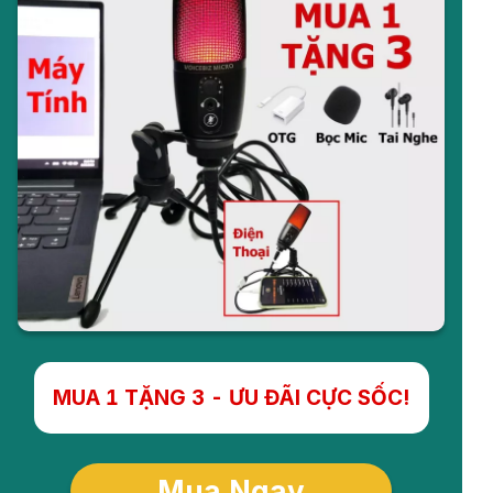
MUA 1 TẶNG 3 - ƯU ĐÃI CỰC SỐC!
Mua Ngay